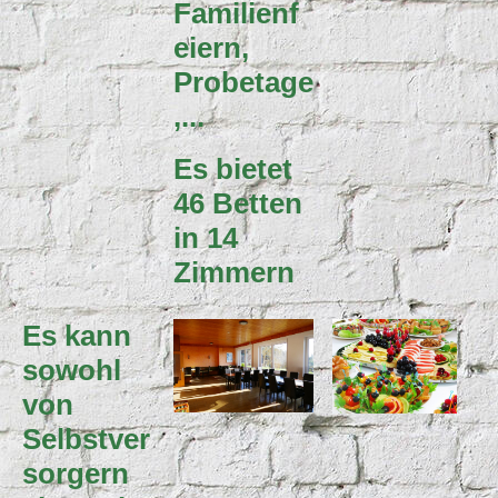
Familienf
eiern,
Probetage
,...
Es bietet
46 Betten
in 14
Zimmern
Es kann
sowohl
von
Selbstver
sorgern