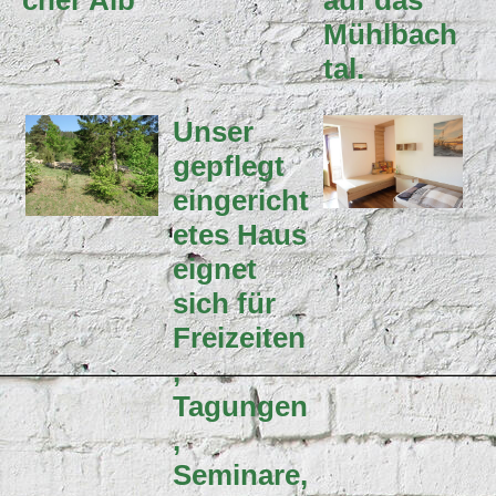
cher Alb
auf das
Mühlbach
tal.
Unser
gepflegt
eingericht
etes Haus
eignet
sich für
Freizeiten
,
Tagungen
,
Seminare,