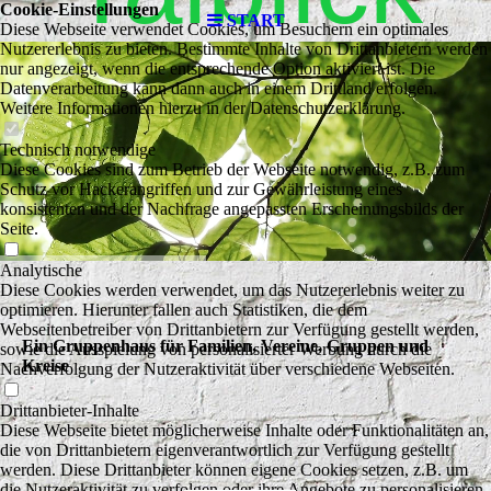
Cookie-Einstellungen
START
Diese Webseite verwendet Cookies, um Besuchern ein optimales
Nutzererlebnis zu bieten. Bestimmte Inhalte von Drittanbietern werden
nur angezeigt, wenn die entsprechende Option aktiviert ist. Die
Datenverarbeitung kann dann auch in einem Drittland erfolgen.
Weitere Informationen hierzu in der Datenschutzerklärung.
Technisch notwendige
Diese Cookies sind zum Betrieb der Webseite notwendig, z.B. zum
Schutz vor Hackerangriffen und zur Gewährleistung eines
konsistenten und der Nachfrage angepassten Erscheinungsbilds der
Seite.
Analytische
Diese Cookies werden verwendet, um das Nutzererlebnis weiter zu
optimieren. Hierunter fallen auch Statistiken, die dem
Webseitenbetreiber von Drittanbietern zur Verfügung gestellt werden,
Ein Gruppenhaus für Familien, Vereine, Gruppen und
sowie die Ausspielung von personalisierter Werbung durch die
Kreise
Nachverfolgung der Nutzeraktivität über verschiedene Webseiten.
Drittanbieter-Inhalte
Diese Webseite bietet möglicherweise Inhalte oder Funktionalitäten an,
die von Drittanbietern eigenverantwortlich zur Verfügung gestellt
werden. Diese Drittanbieter können eigene Cookies setzen, z.B. um
die Nutzeraktivität zu verfolgen oder ihre Angebote zu personalisieren