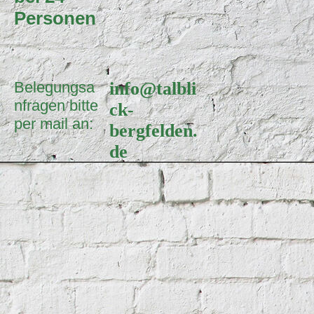
Personen
Belegungsa
info@talbli
nfragen bitte
ck-
per mail an:
bergfelden.
de